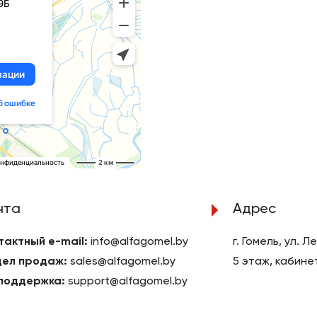
чта
Адрес
тактный e-mail:
info@alfagomel.by
г. Гомель, ул. 
ел продаж:
sales@alfagomel.by
5 этаж, кабинет
поддержка:
support@alfagomel.by