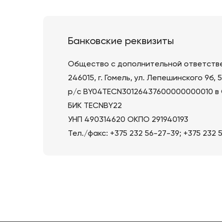
Банковские реквизиты
Общество с дополнительной ответстве
246015, г. Гомель, ул. Лепешинского 9б, 
р/с BY04TECN30126437600000000010 в 
БИК TECNBY22
УНП 490314620 ОКПО 291940193
Тел./факс: +375 232 56-27-39; +375 232