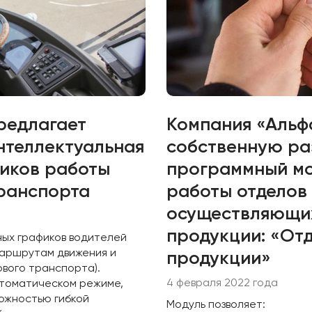
редлагает
Компания «Альф
нтеллектуальная
собственную ра
иков работы
программный мо
ранспорта
работы отделов
осуществляющи
продукции: «От
ных графиков водителей
маршрутам движения и
продукции»
ового транспорта).
4 февраля 2022 года
втоматическом режиме,
можностью гибкой
Модуль позволяет: