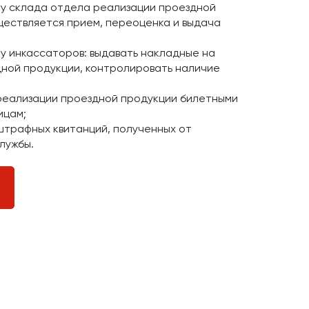
у склада отдела реализации проездной
уществляется прием, переоценка и выдача
у инкассаторов: выдавать накладные на
дной продукции, контролировать наличие
реализации проездной продукции билетными
ицам;
штрафных квитанций, полученных от
лужбы.